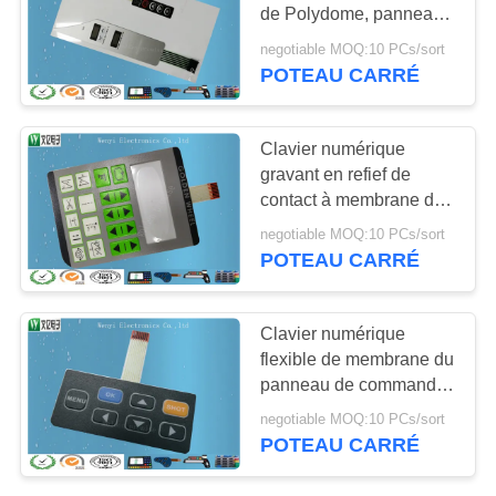
DU
de Polydome, panneau
fait sur commande de
SITE
negotiable MOQ:10 PCs/sort
contact à membrane
POTEAU CARRÉ
20
Circuit capacitif de
PRIVACY
POLICY
Clavier numérique
contact
gravant en refief de
contact à membrane de
fenêtre claire d'affichage
negotiable MOQ:10 PCs/sort
à cristaux liquides avec
POTEAU CARRÉ
haut brillant
11
Clavier numérique
circuit imprimé
flexible de membrane du
panneau de commande
flexible de fpc
de membrane de
negotiable MOQ:10 PCs/sort
circuit/carte PCB dôme
POTEAU CARRÉ
en métal de 4
millimètres