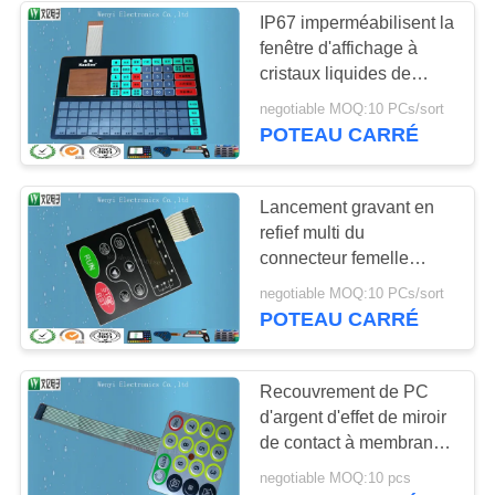
IP67 imperméabilisent la
fenêtre d'affichage à
14
cristaux liquides de
Circuit de câble
connecteur du contact à
negotiable MOQ:10 PCs/sort
membrane ZIF pour
POTEAU CARRÉ
d'ANIMAL
l'échelle électronique
FAMILIER
Lancement gravant en
refief multi du
connecteur femelle
1.0mm de Pin du contact
5
negotiable MOQ:10 PCs/sort
à membrane de LED 10
POTEAU CARRÉ
Connecteur de
soudure à chaud
Recouvrement de PC
d'argent d'effet de miroir
de contact à membrane
de dôme en métal de
negotiable MOQ:10 pcs
traitement de tréfilage