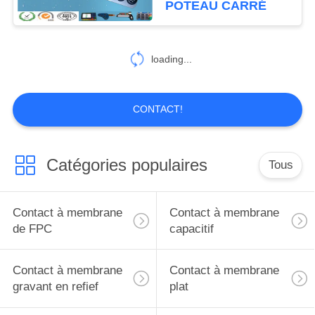
POTEAU CARRÉ
10
Dômes tactiles en
loading...
métal
CONTACT!
Catégories populaires
Tous
13
Commutateur de
Contact à membrane
Contact à membrane
Polydome
de FPC
capacitif
Contact à membrane
Contact à membrane
gravant en refief
plat