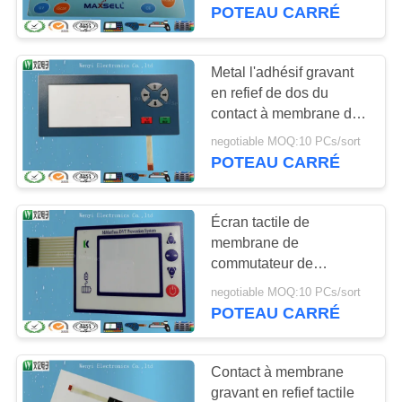
D'USINE
force du contact 250g le
POTEAU CARRÉ
poly
CONTRÔLE
Metal l'adhésif gravant
48
DE
en refief de dos du
Contact à
contact à membrane de
QUALITÉ
dôme 3M300 LSE fait
membrane gravant
negotiable MOQ:10 PCs/sort
sur commande
POTEAU CARRÉ
CONTACTEZ-
en refief
NOUS
Écran tactile de
membrane de
DEMANDEZ
commutateur de
13
Polydome avec le
UNE
negotiable MOQ:10 PCs/sort
Contact à
connecteur de
POTEAU CARRÉ
CITATION
Nicomatic, adhésif
membrane plat
3M9448
Contact à membrane
PLAN
gravant en refief tactile