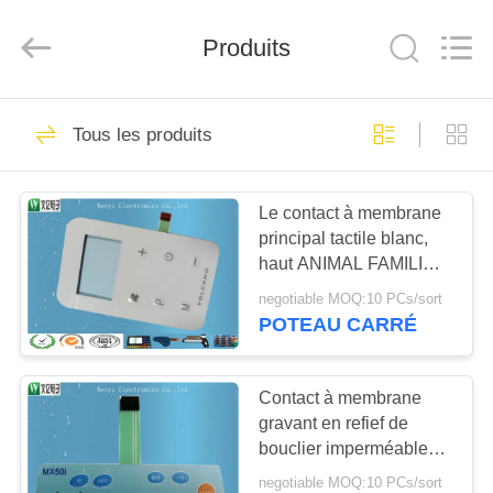
Dongguan
Jinyuanhang
Electronic
Produits
Technology
Co.,
Ltd.
All
Rights
MAISON
31
Reserved.
Tous les produits
Contact à
DES
membrane de FPC
Le contact à membrane
PRODUITS
principal tactile blanc,
haut ANIMAL FAMILIER
AU
brillant a gravé le
negotiable MOQ:10 PCs/sort
panneau de commande
SUJET
POTEAU CARRÉ
en refief de membrane
17
DE
de bouton
Contact à
NOUS
Contact à membrane
gravant en refief de
membrane capacitif
bouclier imperméable
VISITE
d'IEM avec dôme de
negotiable MOQ:10 PCs/sort