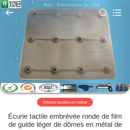
Dongguan
Jinyuanhang
Electronic
Technology
Co.,
Ltd.
All
Rights
MAISON
Reserved.
DES
PRODUITS
AU
SUJET
DE
Dômes tactiles en métal
NOUS
Écurie tactile embrévée ronde de film
VISITE
de guide léger de dômes en métal de