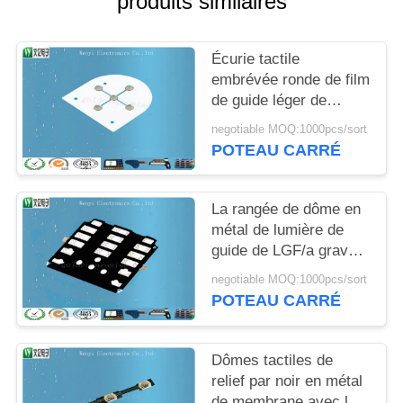
produits similaires
DU
SITE
Écurie tactile
embrévée ronde de film
PRIVACY
de guide léger de
dômes en métal de
POLICY
negotiable MOQ:1000pcs/sort
8mm dans la force de
POTEAU CARRÉ
contact
La rangée de dôme en
métal de lumière de
guide de LGF/a gravé
le bouton en refief
negotiable MOQ:1000pcs/sort
tactile de dôme de
POTEAU CARRÉ
contact à membrane
Dômes tactiles de
relief par noir en métal
de membrane avec la