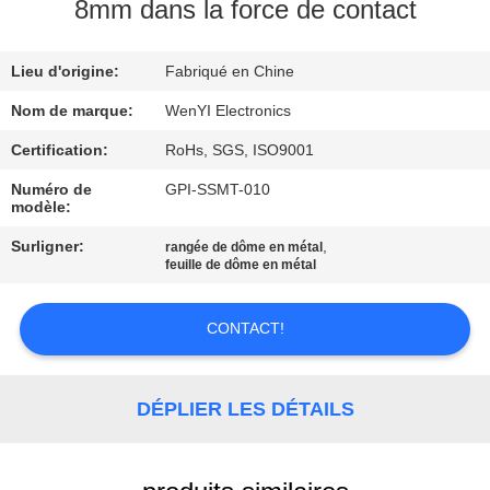
D'USINE
8mm dans la force de contact
Lieu d'origine:
Fabriqué en Chine
CONTRÔLE
DE
Nom de marque:
WenYI Electronics
QUALITÉ
Certification:
RoHs, SGS, ISO9001
Numéro de
GPI-SSMT-010
modèle:
CONTACTEZ-
Surligner:
,
rangée de dôme en métal
NOUS
feuille de dôme en métal
DEMANDEZ
CONTACT!
UNE
CITATION
DÉPLIER LES DÉTAILS
PLAN