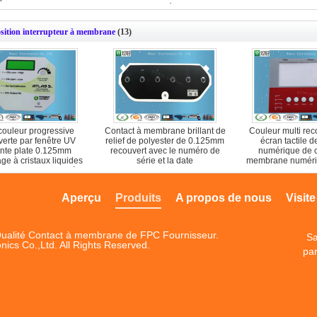
de plastique conducteur
d'impression d'écran en soie
carbon
sition interrupteur à membrane
(13)
 couleur progressive
Contact à membrane brillant de
Couleur multi rec
verte par fenêtre UV
relief de polyester de 0.125mm
écran tactile d
lante plate 0.125mm
recouvert avec le numéro de
numérique de c
age à cristaux liquides
série et la date
membrane numériq
nsluent de contact à
machine UV d'i
rane de polyester
Aperçu
Produits
A propos de nous
Visite
ualité Contact à membrane de FPC Fournisseur.
Sa
nics Co.,Ltd. All Rights Reserved.
par