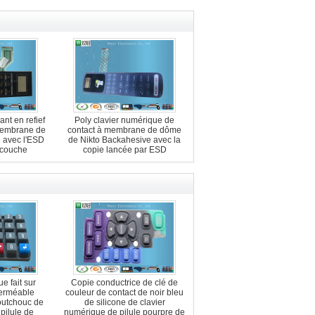
nt en refief
Poly clavier numérique de
membrane de
contact à membrane de dôme
 avec l'ESD
de Nikto Backahesive avec la
 couche
copie lancée par ESD
e fait sur
Copie conductrice de clé de
erméable
couleur de contact de noir bleu
outchouc de
de silicone de clavier
 pilule de
numérique de pilule pourpre de