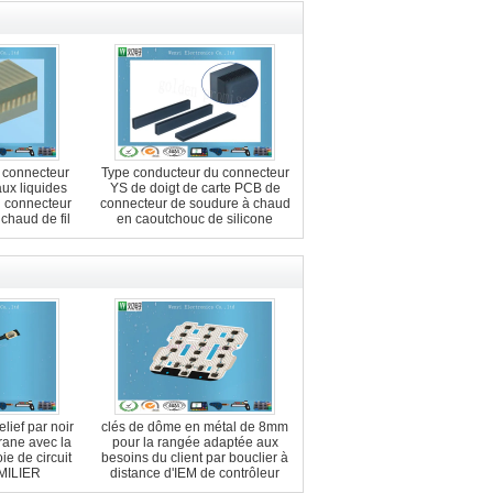
 connecteur
Type conducteur du connecteur
aux liquides
YS de doigt de carte PCB de
u connecteur
connecteur de soudure à chaud
chaud de fil
en caoutchouc de silicone
 PCB
lief par noir
clés de dôme en métal de 8mm
ane avec la
pour la rangée adaptée aux
ie de circuit
besoins du client par bouclier à
MILIER
distance d'IEM de contrôleur