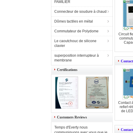
FAMILIER
Connecteur de soudure à chaud
Dômes tactiles en métal
Commutateur de Polydome
Circuit 
commuta
Le caoutchouc de silicone
Capac
clavier
superposition interrupteur à
membrane
Contact
Certifications
Contact 
refief ré
de LED
Customers Reviews
Temps d'Everty nous
Contact
communiquons avec vous que je