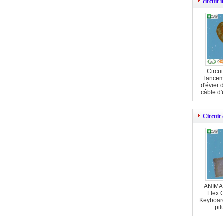
circuit 
Circui
lancem
d'évier 
câble d'
Circui
ANIMAL
Flex 
Keyboar
pil