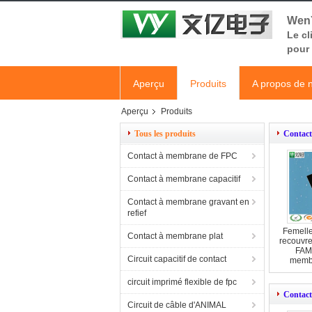
WenY
Le cl
pour 
Aperçu
Produits
A propos de 
Aperçu
Produits
Tous les produits
Contac
Contact à membrane de FPC
Contact à membrane capacitif
Contact à membrane gravant en
refief
Femelle
Contact à membrane plat
recouvr
FAMI
Circuit capacitif de contact
membr
circuit imprimé flexible de fpc
Contact
Circuit de câble d'ANIMAL