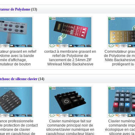
ateur de Polydome
(13)
teur gravant en refief
contact à membrane gravant en
Commutateur grava
ydome avec la bande
refief de Polydome de
de Polydome de 
née d'affichage,
lancement de 2.54mm ZIF
Nikto Backahesive
utateur de bouton
Wirelead Nikto Backahesive
protégeant la
r tactile de membrane
chouc de silicone clavier
(14)
ance professionnelle
Clavier numérique fait sur
Clavier numériqu
e protection de contact
commande principal noir de
commande imp
mbrane de clavier
silicone/clavier numérique en
écologique en ca
que en caoutchouc de
caoutchouc conducteur blanc
silicone avec la