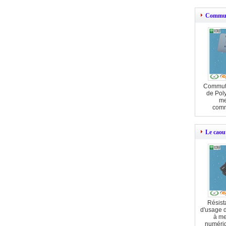
Commut
Commuta
de Pol
me
comm
poussoi
Le caout
Résist
d'usage d
à me
numéri