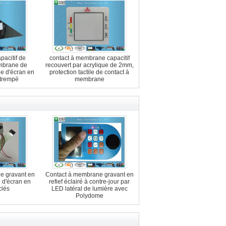
acitif de
contact à membrane capacitif
mbrane de
recouvert par acrylique de 2mm,
ie d'écran en
protection tactile de contact à
 trempé
membrane
e gravant en
Contact à membrane gravant en
n d'écran en
refief éclairé à contre-jour par
clés
LED latéral de lumière avec
Polydome