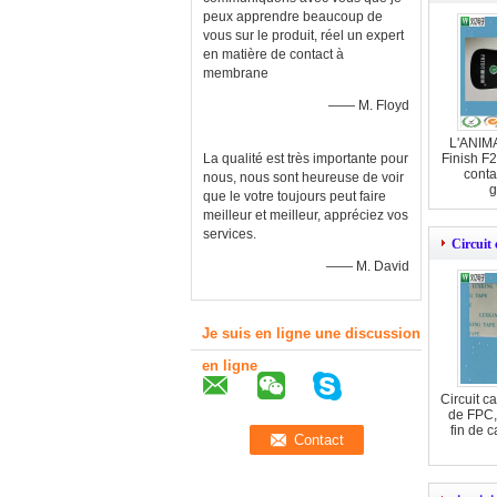
peux apprendre beaucoup de
vous sur le produit, réel un expert
en matière de contact à
membrane
—— M. Floyd
L'ANIMA
La qualité est très importante pour
Finish F
conta
nous, nous sont heureuse de voir
g
que le votre toujours peut faire
meilleur et meilleur, appréciez vos
services.
Circuit 
—— M. David
Je suis en ligne une discussion
en ligne
Circuit ca
de FPC,
fin de 