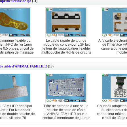
imprimé flexible de fpc
(11)
t imprimé flexible du
Le câble rapide de tour de
Anti carte électron
ent FPC de l'or 1mm
module du contre-jour LGF fait
de l'interface F
de 0,5 onces, circuit de
le tour de l'approbation flexible
caméra ou le pé
utilisation de massage
multicouche de RoHs de circuits
mobile
de pied
t de câble d'ANIMAL FAMILIER
(13)
 FAMILIER principal
Pâte de carbone à une seule
Couches adaptées 
Circuit For Notebook
couche de carte de câble
du client deux d
d de double couche de
d'ANIMAL FAMILIER pour le
connecteur mâle du
ule du silicone 78
contact à membrane de joueur
circuit de câbl
de jeu de jouet
FAMILIER trois
couche de bo