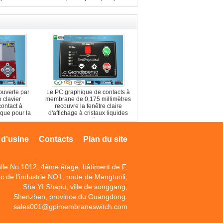
e
carbone
ouverte par
Le PC graphique de contacts à
e clavier
membrane de 0,175 millimètres
ontact à
recouvre la fenêtre claire
ue pour la
d'affichage à cristaux liquides
mpression
pour le cuiseur électronique
 d'usine
Contacts
Plan du site
lle No.1012, 4ème étage, bâtiment de F,
c de l'industrie NO1, route de Mengtuoli,
Sha YI Shapu, ville de songgang,
Shenzhen, province du Guangdong.
sales001@gpimembraneswitch.com