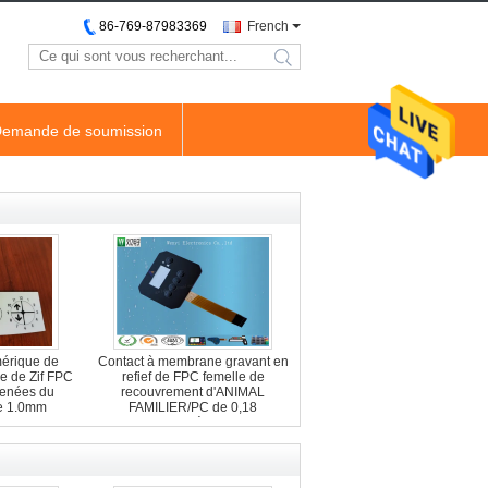
86-769-87983369
French
search
emande de soumission
mérique de
Contact à membrane gravant en
e de Zif FPC
refief de FPC femelle de
menées du
recouvrement d'ANIMAL
e 1.0mm
FAMILIER/PC de 0,18
millimètres