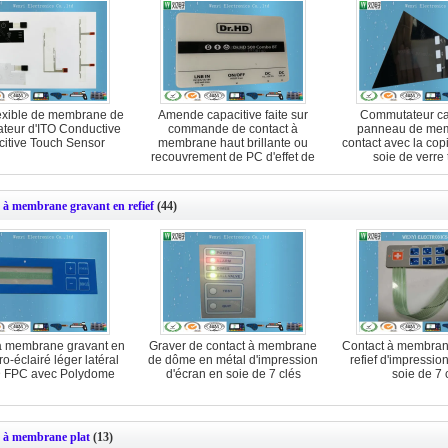
flexible de membrane de
Amende capacitive faite sur
Commutateur cap
teur d'ITO Conductive
commande de contact à
panneau de me
itive Touch Sensor
membrane haut brillante ou
contact avec la cop
recouvrement de PC d'effet de
soie de verre
sable
 à membrane gravant en refief
(44)
à membrane gravant en
Graver de contact à membrane
Contact à membran
tro-éclairé léger latéral
de dôme en métal d'impression
refief d'impressio
 FPC avec Polydome
d'écran en soie de 7 clés
soie de 7 
 à membrane plat
(13)