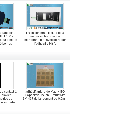
brane plat
La finition mate texturisée a
WIFI F150 a
recouvert le contact à
cteur femelle
membrane plat avec de retour
0 bornes
l'adhésif 9448A
de contact à
adhésif arrière de Matrix ITO
 clavier
Capacitive Touch Circuit With
atrice de
3M 467 de lancement de 0.5mm
e en métal