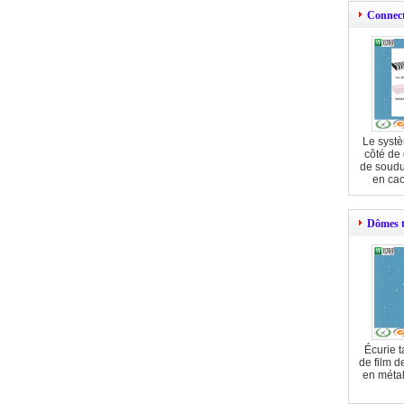
Connect
Le systè
côté de
de soudu
en cao
Dômes t
Écurie 
de film 
en métal