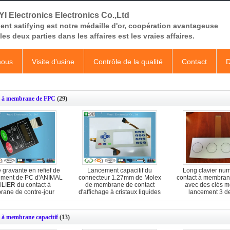
I Electronics Electronics Co.,Ltd
ient satifying est notre médaille d'or, coopération avantageuse
les deux parties dans les affaires est les vraies affaires.
nous
Visite d'usine
Contrôle de la qualité
Contact
D
t à membrane de FPC
(29)
 gravante en refief de
Lancement capacitif du
Long clavier nu
ement de PC d'ANIMAL
connecteur 1.27mm de Molex
contact à membran
LIER du contact à
de membrane de contact
avec des clés 
ane de contre-jour
d'affichage à cristaux liquides
lancement 3 d
0.18Mm
d'espace libre de clavier
numérique de contrôle
 à membrane capacitif
(13)