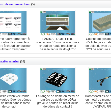
eur de soudure à chaud
(5)
me dactylographient à
L'ANIMAL FAMILIER du
Couche de gris de
 double de connecteur
connecteur 0.1mm de soudure à
d'affichage à crist
re à chaud conducteur
chaud de haute précision a
de doigt du type d
utchouc transparent
basé le zèbre de doigt d'or
GYS de soudure à 
conducteur
d'or/carte
actiles en métal
(10)
tactile embrévée ronde
La rangée de dôme en métal de
Dômes tactiles de re
de guide léger de dômes
lumière de guide de LGF/a
en métal de membr
 de 8mm dans la force
gravé le bouton en refief tactile
copie d'écran en so
de contact
de dôme de contact à
d'ANIMAL FA
membrane