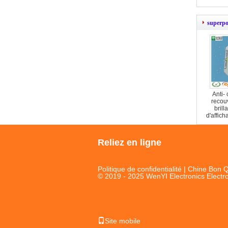
silicone 
superpo
Anti-
recou
bril
d'affich
de Tra
memb
Reliez en ligne
Politique de confidentialité
| Chine Bon Q
© 2019 - 2025 WenYI Electronics Electro
Site mobile