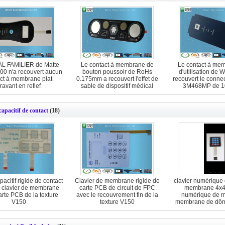
L FAMILIER de Matte
Le contact à membrane de
Le contact à mem
200 n'a recouvert aucun
bouton poussoir de RoHs
d'utilisation de 
ct à membrane plat
0.175mm a recouvert l'effet de
recouvert le conne
ravant en refief
sable de dispositif médical
3M468MP de 1
capacitif de contact
(18)
pacitif rigide de contact
Clavier de membrane rigide de
clavier numérique 
 clavier de membrane
carte PCB de circuit de FPC
membrane 4x4,
carte PCB de la texture
avec le recouvrement fin de la
numérique de m
V150
texture V150
membrane de dôm