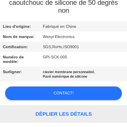
D'USINE
caoutchouc de silicone de 50 degrés
non
CONTRÔLE
Lieu d'origine:
Fabriqué en Chine
DE
Nom de marque:
Wenyi Electronics
QUALITÉ
Certification:
SGS,RoHs,ISO9001
CONTACTEZ-
Numéro de
GPI-SCK-005
modèle:
NOUS
Surligner:
,
clavier membrane personnalisé
Pavé numérique de silicone
DEMANDEZ
UNE
CONTACT!
CITATION
DÉPLIER LES DÉTAILS
PLAN