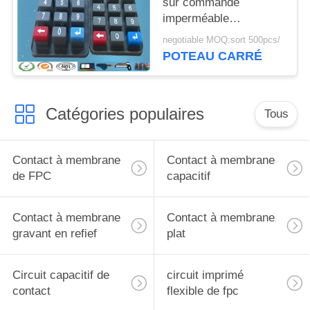
sur commande
imperméable
écologique en
negotiable MOQ:sort 500pcs/
caoutchouc de silicone
POTEAU CARRÉ
avec la pilule de
carbone
Catégories populaires
Tous
Contact à membrane
Contact à membrane
de FPC
capacitif
Contact à membrane
Contact à membrane
gravant en refief
plat
Circuit capacitif de
circuit imprimé
contact
flexible de fpc