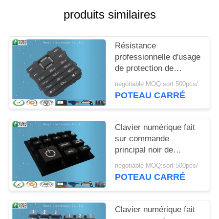
DU
produits similaires
SITE
Résistance
PRIVACY
professionnelle d'usage
POLICY
de protection de
contact à membrane de
negotiable MOQ:sort 500pcs/
clavier numérique en
POTEAU CARRÉ
caoutchouc de silicone
de plastique
conducteur
Clavier numérique fait
sur commande
principal noir de
silicone/clavier
negotiable MOQ:sort 500pcs/
numérique en
POTEAU CARRÉ
caoutchouc conducteur
blanc d'impression
d'écran en soie
Clavier numérique fait