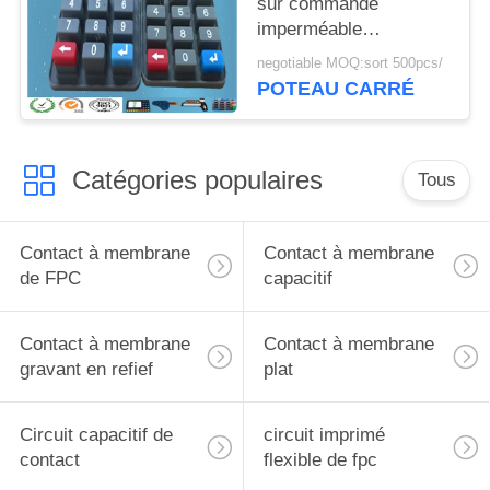
sur commande
imperméable
écologique en
negotiable MOQ:sort 500pcs/
caoutchouc de silicone
POTEAU CARRÉ
avec la pilule de
carbone
Catégories populaires
Tous
Contact à membrane
Contact à membrane
de FPC
capacitif
Contact à membrane
Contact à membrane
gravant en refief
plat
Circuit capacitif de
circuit imprimé
contact
flexible de fpc