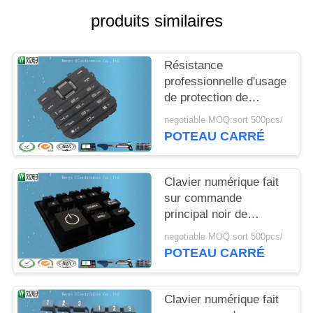
DU
produits similaires
SITE
Résistance
PRIVACY
professionnelle d'usage
POLICY
de protection de
contact à membrane de
negotiable MOQ:sort 500pcs/
clavier numérique en
POTEAU CARRÉ
caoutchouc de silicone
de plastique
conducteur
Clavier numérique fait
sur commande
principal noir de
silicone/clavier
negotiable MOQ:sort 500pcs/
numérique en
POTEAU CARRÉ
caoutchouc conducteur
blanc d'impression
d'écran en soie
Clavier numérique fait