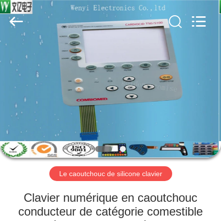
Dongguan
Jinyuanhang
Electronic
Technology
Co.,
Ltd.
All
Rights
MAISON
Reserved.
DES
PRODUITS
AU
SUJET
DE
Le caoutchouc de silicone clavier
NOUS
Clavier numérique en caoutchouc
VISITE
conducteur de catégorie comestible