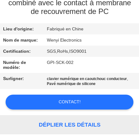
D'USINE
combiné avec le contact à membrane
de recouvrement de PC
CONTRÔLE
Lieu d'origine:
Fabriqué en Chine
DE
Nom de marque:
Wenyi Electronics
QUALITÉ
Certification:
SGS,RoHs,ISO9001
CONTACTEZ-
Numéro de
GPI-SCK-002
modèle:
NOUS
Surligner:
,
clavier numérique en caoutchouc conducteur
Pavé numérique de silicone
DEMANDEZ
UNE
CONTACT!
CITATION
DÉPLIER LES DÉTAILS
PLAN