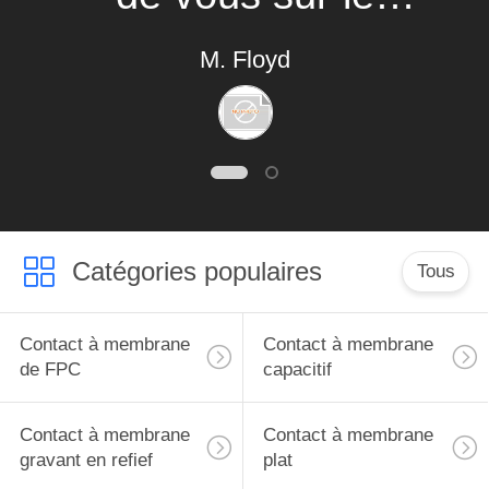
produit, réel un
M. Floyd
expert en matière de
contact à membrane
Catégories populaires
Tous
Contact à membrane
Contact à membrane
de FPC
capacitif
Contact à membrane
Contact à membrane
gravant en refief
plat