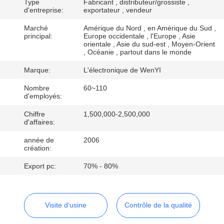
D'USINE
Type
Fabricant , distributeur/grossiste ,
d'entreprise:
exportateur , vendeur
Marché
Amérique du Nord , en Amérique du Sud ,
CONTRÔLE
principal:
Europe occidentale , l'Europe , Asie
orientale , Asie du sud-est , Moyen-Orient
DE
, Océanie , partout dans le monde
QUALITÉ
Marque:
L'électronique de WenYI
Nombre
60~110
d'employés:
CONTACTEZ-
NOUS
Chiffre
1,500,000-2,500,000
d'affaires:
année de
2006
DEMANDEZ
création:
UNE
Export pc:
70% - 80%
CITATION
Visite d'usine
Contrôle de la qualité
PLAN