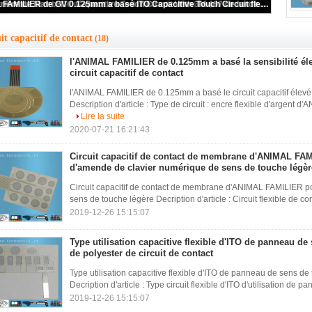
clavier numérique de contact à membrane 4x4, clavier numérique de matrice de membrane de dôme en métal
adhésif arrière de Matrix ITO Capacitive Touch Circuit With 3M 467 de lancement de 0.5mm
Circuit capacitif rigide de contact de FPC, clavier de membrane fin de carte PCB de la texture V150
Clavier de membrane rigide de carte PCB de circuit de FPC avec le recouvrement fin de la texture V150
L'ANIMAL FAMILIER de GV 0.125mm a basé ITO Capacitive Touch Circuit flexible
it capacitif de contact
(18)
l'ANIMAL FAMILIER de 0.125mm a basé la sensibilité éle
circuit capacitif de contact
l'ANIMAL FAMILIER de 0.125mm a basé le circuit capacitif élevé d
Description d'article : Type de circuit : encre flexible d'argent 
Lire la suite
2020-07-21 16:21:43
Circuit capacitif de contact de membrane d'ANIMAL FAMI
d'amende de clavier numérique de sens de touche légèr
Circuit capacitif de contact de membrane d'ANIMAL FAMILIER po
sens de touche légère Decription d'article : Circuit flexible de c
2019-12-26 15:15:07
Type utilisation capacitive flexible d'ITO de panneau de
de polyester de circuit de contact
Type utilisation capacitive flexible d'ITO de panneau de sens de 
Decription d'article : Type circuit flexible d'ITO d'utilisation de 
2019-12-26 15:15:07