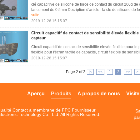
clé capacitive de silicone de force de contact du circuit 200g d
lancement de 0.5mm Decription d'article : la clé de silicone de f
suite
2019-12-26 15:15:07
Circuit capacitif de contact de sensibilité élevée flexibl
capteur
Circuit capacitif de contact de sensibilité élevée flexible pour le
flexible pour l'écran tactile de capacité, circuit flexible de sensib
2019-12-26 15:15:07
Page 2 of 2
|<
<<
1
2
>>
>|
Aperçu
Produits
A propos de nous
Visite
ualité Contact à membrane de FPC Fournisseur.
Sa
ctronic Technology Co., Ltd. All Rights Reserved.
par