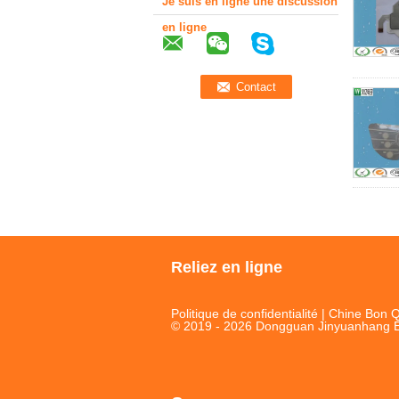
Je suis en ligne une discussion
en ligne
Reliez en ligne
Politique de confidentialité
| Chine Bon Q
© 2019 - 2026 Dongguan Jinyuanhang Ele