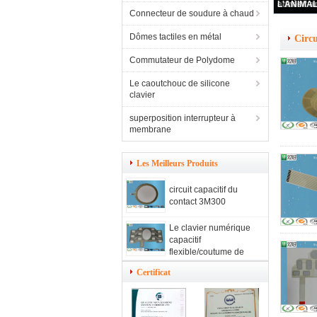
Connecteur de soudure à chaud
Dômes tactiles en métal
Circu
Commutateur de Polydome
Le caoutchouc de silicone
clavier
superposition interrupteur à
membrane
Les Meilleurs Produits
circuit capacitif du
contact 3M300
Le clavier numérique
capacitif
flexible/coutume de
contact de bouclier
Certificat
d'IEM a imprimé l'écran
tactile de membrane