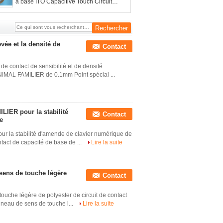
a basé ITO Capacitive Touch Circuit
flexible
vée et la densité de
Contact
e contact de sensibilité et de densité
d'ANIMAL FAMILIER de 0.1mm Point spécial ...
LIER pour la stabilité
Contact
e
ur la stabilité d'amende de clavier numérique de
ontact de capacité de base de ...
Lire la suite
 sens de touche légère
Contact
touche légère de polyester de circuit de contact
panneau de sens de touche l...
Lire la suite