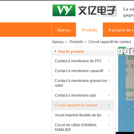
La sa
gagna
Aperçu
Produits
A propos de 
Aperçu
Produits
Circuit capacitif de contact
Tous les produits
1
2
Contact à membrane de FPC
Contact à membrane capacitif
Contact à membrane gravant en
refief
Contact à membrane plat
Circuit capacitif de contact
circuit imprimé flexible de fpc
Circuit de câble d'ANIMAL
FAMILIER