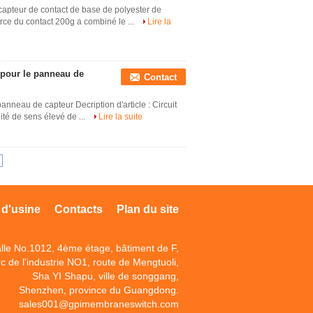
e capteur de contact de base de polyester de
orce du contact 200g a combiné le ...
Lire la
e pour le panneau de
Contact
 panneau de capteur Decription d'article : Circuit
ilité de sens élevé de ...
Lire la suite
 d'usine
Contacts
Plan du site
lle No.1012, 4ème étage, bâtiment de F,
c de l'industrie NO1, route de Mengtuoli,
Sha YI Shapu, ville de songgang,
Shenzhen, province du Guangdong.
sales001@gpimembraneswitch.com