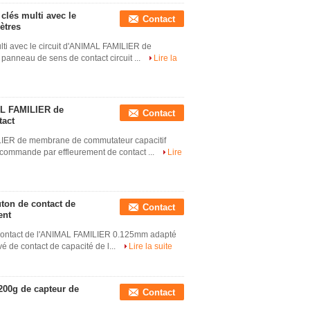
clés multi avec le
Contact
ètres
lti avec le circuit d'ANIMAL FAMILIER de
e panneau de sens de contact circuit ...
Lire la
MAL FAMILIER de
Contact
tact
ILIER de membrane de commutateur capacitif
 à commande par effleurement de contact ...
Lire
ton de contact de
Contact
ent
 contact de l'ANIMAL FAMILIER 0.125mm adapté
evé de contact de capacité de l...
Lire la suite
 200g de capteur de
Contact