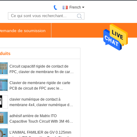
French
search
emande de soumission
duits
Circuit capacitif rigide de contact de
FPC, clavier de membrane fin de carte
PCB de la texture V150
Clavier de membrane rigide de carte
PCB de circuit de FPC avec le
recouvrement fin de la texture V150
clavier numérique de contact à
membrane 4x4, clavier numérique de
matrice de membrane de dôme en
métal
adhésif arrière de Matrix ITO
Capacitive Touch Circuit With 3M 467
de lancement de 0.5mm
L'ANIMAL FAMILIER de GV 0.125mm