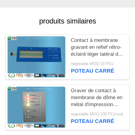
DU
SITE
produits similaires
PRIVACY
Contact à membrane
POLICY
gravant en refief rétro-
éclairé léger latéral de
LED FPC avec
negotiable MOQ:10 PCs
Polydome
POTEAU CARRÉ
Graver de contact à
membrane de dôme en
métal d'impression
d'écran en soie de 7
negotiable MOQ:100 PCs/sort
clés
POTEAU CARRÉ