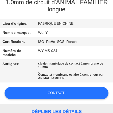
D'USINE
1.0mm de circuit d'ANIMAL FAMILIER
longue
CONTRÔLE
Lieu d'origine:
FABRIQUÉ EN CHINE
DE
Nom de marque:
WenYi
QUALITÉ
Certification:
ISO, RoHs, SGS. Reach
CONTACTEZ-
Numéro de
WY-MS-024
modèle:
NOUS
Surligner:
clavier numérique de contact à membrane de
1.0mm
,
DEMANDEZ
Contact à membrane éclairé à contre-jour par
ANIMAL FAMILIER
UNE
CITATION
CONTACT!
PLAN
DÉPLIER LES DÉTAILS