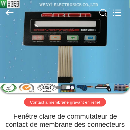
Dongguan
Jinyuanhang
Electronic
Technology
Co.,
Ltd.
All
Rights
MAISON
Reserved.
DES
PRODUITS
AU
SUJET
DE
Contact à membrane gravant en refief
NOUS
Fenêtre claire de commutateur de
VISITE
contact de membrane des connecteurs