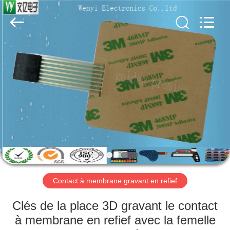
Dongguan
Jinyuanhang
Electronic
Technology
Co.,
Ltd.
All
Rights
MAISON
Reserved.
DES
PRODUITS
AU
SUJET
DE
Contact à membrane gravant en refief
NOUS
Clés de la place 3D gravant le contact
VISITE
à membrane en refief avec la femelle