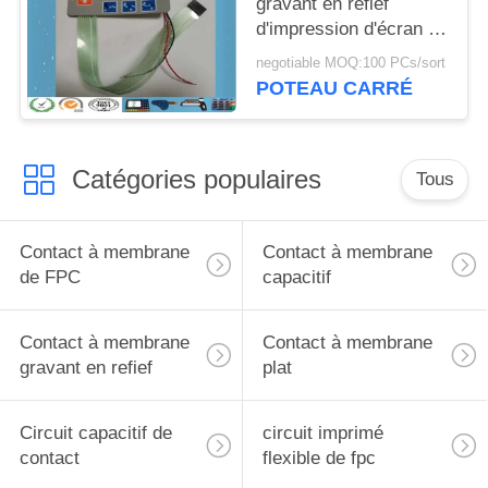
gravant en refief
d'impression d'écran en
soie de 7 clés
negotiable MOQ:100 PCs/sort
POTEAU CARRÉ
Catégories populaires
Tous
Contact à membrane
Contact à membrane
de FPC
capacitif
Contact à membrane
Contact à membrane
gravant en refief
plat
Circuit capacitif de
circuit imprimé
contact
flexible de fpc