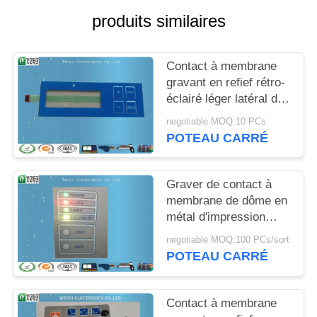
DU
produits similaires
SITE
Contact à membrane
PRIVACY
gravant en refief rétro-
POLICY
éclairé léger latéral de
LED FPC avec
negotiable MOQ:10 PCs
Polydome
POTEAU CARRÉ
Graver de contact à
membrane de dôme en
métal d'impression
d'écran en soie de 7
negotiable MOQ:100 PCs/sort
clés
POTEAU CARRÉ
Contact à membrane