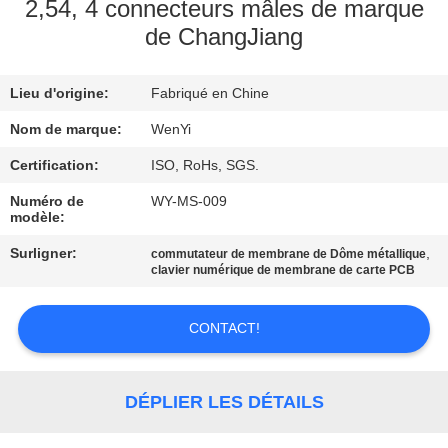
D'USINE
2,54, 4 connecteurs mâles de marque
de ChangJiang
CONTRÔLE
Lieu d'origine:
Fabriqué en Chine
DE
Nom de marque:
WenYi
QUALITÉ
Certification:
ISO, RoHs, SGS.
CONTACTEZ-
Numéro de
WY-MS-009
modèle:
NOUS
Surligner:
,
commutateur de membrane de Dôme métallique
clavier numérique de membrane de carte PCB
DEMANDEZ
UNE
CONTACT!
CITATION
DÉPLIER LES DÉTAILS
PLAN