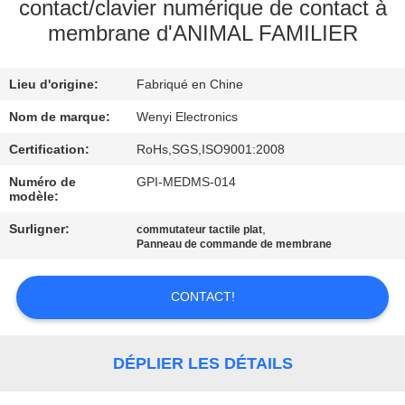
D'USINE
contact/clavier numérique de contact à
membrane d'ANIMAL FAMILIER
CONTRÔLE
Lieu d'origine:
Fabriqué en Chine
DE
Nom de marque:
Wenyi Electronics
QUALITÉ
Certification:
RoHs,SGS,ISO9001:2008
CONTACTEZ-
Numéro de
GPI-MEDMS-014
modèle:
NOUS
Surligner:
,
commutateur tactile plat
Panneau de commande de membrane
DEMANDEZ
UNE
CONTACT!
CITATION
DÉPLIER LES DÉTAILS
PLAN