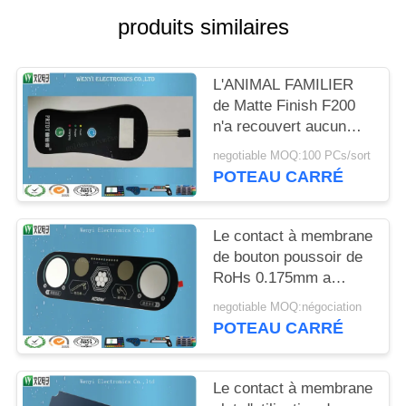
DU
produits similaires
SITE
L'ANIMAL FAMILIER
PRIVACY
de Matte Finish F200
POLICY
n'a recouvert aucun
contact à membrane
negotiable MOQ:100 PCs/sort
plat gravant en refief
POTEAU CARRÉ
Le contact à membrane
de bouton poussoir de
RoHs 0.175mm a
recouvert l'effet de
negotiable MOQ:négociation
sable de dispositif
POTEAU CARRÉ
médical
Le contact à membrane