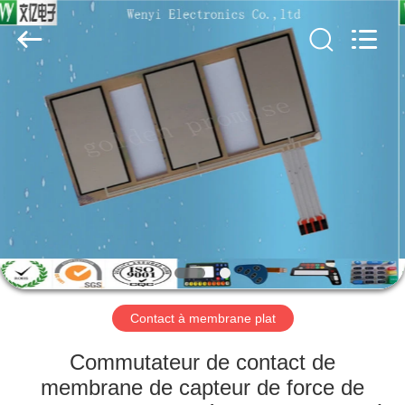
Dongguan
Jinyuanhang
Electronic
Technology
Co.,
Ltd.
All
Rights
MAISON
Reserved.
DES
PRODUITS
AU
SUJET
DE
Contact à membrane plat
NOUS
Commutateur de contact de
VISITE
membrane de capteur de force de