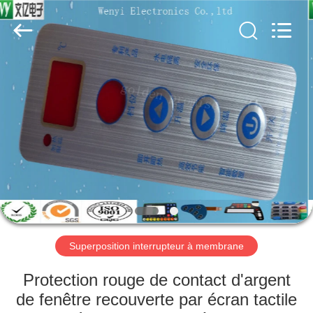
Dongguan
Jinyuanhang
Electronic
Technology
Co.,
Ltd.
All
Rights
MAISON
Reserved.
DES
PRODUITS
AU
SUJET
DE
Superposition interrupteur à membrane
NOUS
Protection rouge de contact d'argent
VISITE
de fenêtre recouverte par écran tactile