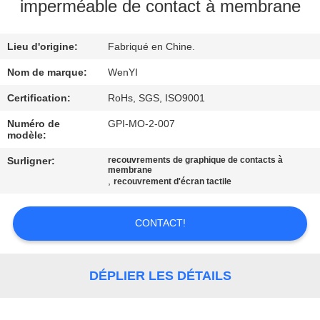
D'USINE
imperméable de contact à membrane
Lieu d'origine:
Fabriqué en Chine.
CONTRÔLE
DE
Nom de marque:
WenYI
QUALITÉ
Certification:
RoHs, SGS, ISO9001
Numéro de
GPI-MO-2-007
modèle:
CONTACTEZ-
Surligner:
recouvrements de graphique de contacts à
NOUS
membrane
,
recouvrement d'écran tactile
DEMANDEZ
CONTACT!
UNE
CITATION
DÉPLIER LES DÉTAILS
PLAN