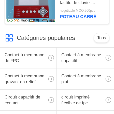
tactile de clavier
numérique de contact à
negotiable MOQ:500pcs
membrane numérique
POTEAU CARRÉ
pour la machine UV
d'impression
Catégories populaires
Tous
Contact à membrane
Contact à membrane
de FPC
capacitif
Contact à membrane
Contact à membrane
gravant en refief
plat
Circuit capacitif de
circuit imprimé
contact
flexible de fpc