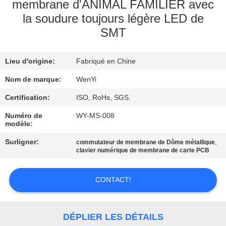
D'USINE
membrane d'ANIMAL FAMILIER avec
la soudure toujours légère LED de
SMT
CONTRÔLE
DE
Lieu d'origine:
Fabriqué en Chine
QUALITÉ
Nom de marque:
WenYi
Certification:
ISO, RoHs, SGS.
CONTACTEZ-
NOUS
Numéro de
WY-MS-008
modèle:
Surligner:
,
commutateur de membrane de Dôme métallique
DEMANDEZ
clavier numérique de membrane de carte PCB
UNE
CONTACT!
CITATION
PLAN
DÉPLIER LES DÉTAILS