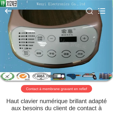
Dongguan
Jinyuanhang
Electronic
Technology
Co.,
Ltd.
All
Rights
MAISON
Reserved.
DES
PRODUITS
AU
SUJET
DE
Contact à membrane gravant en refief
NOUS
Haut clavier numérique brillant adapté
VISITE
aux besoins du client de contact à