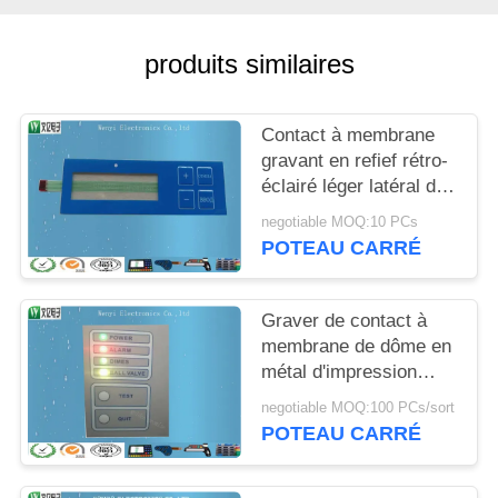
DU
SITE
produits similaires
PRIVACY
Contact à membrane
POLICY
gravant en refief rétro-
éclairé léger latéral de
LED FPC avec
negotiable MOQ:10 PCs
Polydome
POTEAU CARRÉ
Graver de contact à
membrane de dôme en
métal d'impression
d'écran en soie de 7
negotiable MOQ:100 PCs/sort
clés
POTEAU CARRÉ