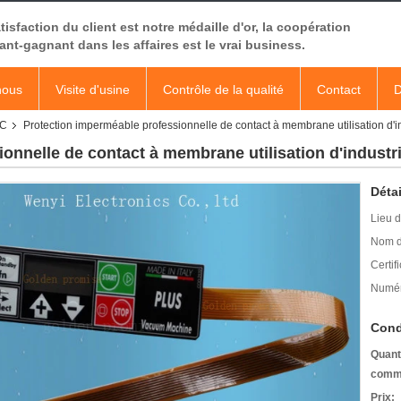
tisfaction du client est notre médaille d'or, la coopération
nt-gagnant dans les affaires est le vrai business.
nous
Visite d'usine
Contrôle de la qualité
Contact
D
PC
Protection imperméable professionnelle de contact à membrane utilisation d'i
onnelle de contact à membrane utilisation d'industr
Détai
Lieu d
Nom d
Certifi
Numér
Cond
Quant
comm
Prix: