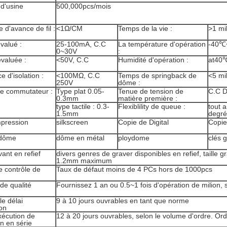
 d'usine
500,000pcs/mois
e d'avance de fil :
<1Ω/CM
Temps de la vie :
>1 mil
valué :
25-100mA, C.C
La température d'opération
-40℃
0~30V
:
valuée :
<50V, C.C
Humidité d'opération :
at40
e d'isolation :
<100MΩ, C.C
Temps de springback de
<5 mi
250V
dôme :
e commutateur :
Type plat 0.05-
Tenue de tension de
C.C D
0.3mm
matière première :
type tactile : 0.3-
Flexiblility de queue :
tout 
1.5mm
degré
mpression
silkscreen
Copie de Digital
Copi
 dôme
dôme en métal
ploydome
clés g
ant en refief
divers genres de graver disponibles en refief, taille g
1.2mm maximum
e contrôle de
Taux de défaut moins de 4 PCs hors de 1000pcs
de qualité
Fournissez 1 an ou 0.5~1 fois d'opération de milion, 
le délai
9 à 10 jours ouvrables en tant que norme
on
xécution de
12 à 20 jours ouvrables, selon le volume d'ordre. Ord
n en série