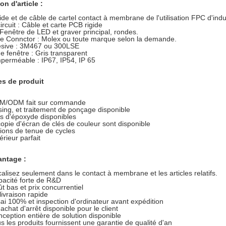
on d'article :
igide et de câble de cartel contact à membrane de l'utilisation FPC d'in
ircuit : Câble et carte PCB rigide
Fenêtre de LED et graver principal, rondes.
e Connctor : Molex ou toute marque selon la demande.
sive : 3M467 ou 300LSE
e fenêtre : Gris transparent
perméable : IP67, IP54, IP 65
es de produit
M/ODM fait sur commande
ing, et traitement de ponçage disponible
s d'époxyde disponibles
copie d'écran de clés de couleur sont disponible
lions de tenue de cycles
érieur parfait
antage :
alisez seulement dans le contact à membrane et les articles relatifs.
acité forte de R&D
t bas et prix concurrentiel
livraison rapide
ai 100% et inspection d'ordinateur avant expédition
achat d'arrêt disponible pour le client
ception entière de solution disponible
s les produits fournissent une garantie de qualité d'an