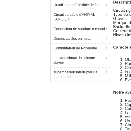
Descripti
circuit imprimé flexible de fpc
Circuit r
Type de c
Circuit de câble d'ANIMAL
Graver : 
FAMILIER
Marque d
Backadhe
Connecteur de soudure à chaud
Couleur d
Niveau im
Dômes tactiles en métal
Caractèr
Commutateur de Polydome
Le caoutchouc de silicone
OE
clavier
Ras
Clé
la 
superposition interrupteur à
Mil
membrane
Ext
Notre av
Foc
Cap
Coû
La 
ess
Un 
Con
Tou