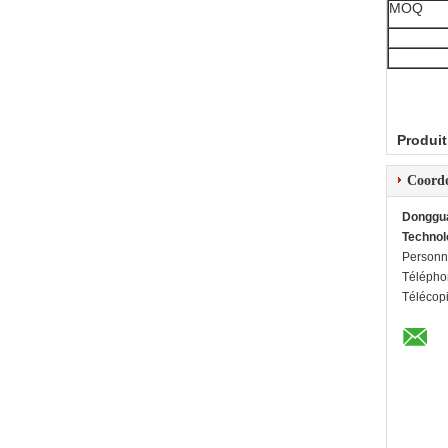
MOQ
Produit
Coord
Donggua
Technol
Personn
Télépho
Télécop