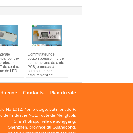
atérale
Commutateur de
 par contre-
bouton poussoir rigide
 protection
de membrane de carte
 de contact
PCB, panneau à
ne de LED
commande par
effleurement de
membrane de FPC
 d'usine
Contacts
Plan du site
lle No.1012, 4ème étage, bâtiment de F,
c de l'industrie NO1, route de Mengtuoli,
Sha YI Shapu, ville de songgang,
Shenzhen, province du Guangdong.