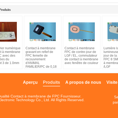
Produits
vier numérique
Contact à membrane
Contact à membrane
Lumière l
ct à membrane
gravant en refief de
FPC de contre-jour de
lumineuse
PC avec des
FPC femelle de
LGF / EL, commutateur
jour de la
ées du
recouvrement
de contact à membrane
FPC 8 SMT
t 3 de 1.0mm
d'ANIMAL
avec fenêtre de couleur
à membra
FAMILIER/PC de 0,18
/LGF
millimètres
Aperçu
Produits
A propos de nous
Visite
ualité Contact à membrane de FPC Fournisseur.
Sa
ctronic Technology Co., Ltd. All Rights Reserved.
par