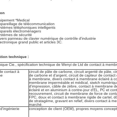
ion
uipement *Medical
ppareillage de télécommunication
ystèmes téléphoniques intelligents
ppareils électroménagers
ystèmes de sécurité
ivers panneau de clavier numérique de contrôle d'industrie
lectronique grand public et articles 3C.
ation technique :
nique Cie., spécification technique de Wenyi de Ltd de contact à memb
e contact à
circuit de pâte de carbone, circuit argenté de pâte, ci
ne
de carbone et d'argent, circuit de capteur de contact 
à membrane, divers contact à membrane éclairé à con
membrane imperméable et médical, siwtch numériq
d'impression, câble de zèbre, contact à membrane d
éclairé et en aluminium à contre-jour d'EL, PC et c
recouvrement, circuit de membrane de force de conta
FPC, doux et contact à membrane rigide de cartel, 
de stratagème, gravant en refief, divers contact à m
marché.
d'ingénierie
conception de client (OEM), propres moyens concep