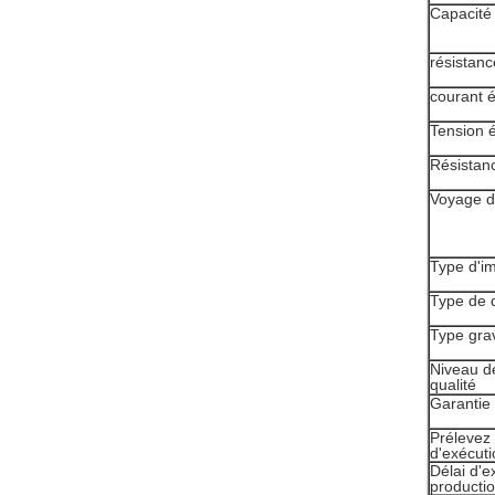
Capacité
résistanc
courant é
Tension é
Résistanc
Voyage d
Type d'i
Type de
Type grav
Niveau d
qualité
Garantie 
Prélevez 
d'exécuti
Délai d'e
productio