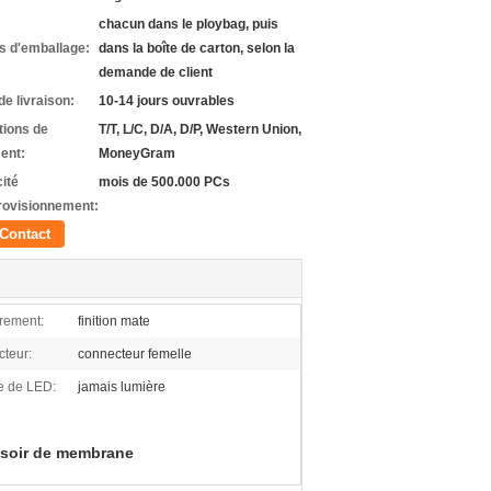
chacun dans le ploybag, puis
ls d'emballage:
dans la boîte de carton, selon la
demande de client
de livraison:
10-14 jours ouvrables
tions de
T/T, L/C, D/A, D/P, Western Union,
ent:
MoneyGram
ité
mois de 500.000 PCs
rovisionnement:
Contact
rement:
finition mate
teur:
connecteur femelle
e de LED:
jamais lumière
soir de membrane