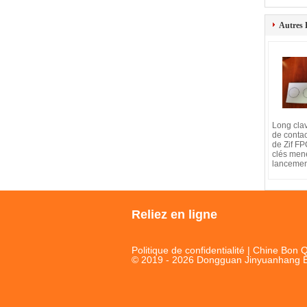
Autres 
Long cla
de conta
de Zif F
clés men
lancemen
Reliez en ligne
Politique de confidentialité
| Chine Bon Q
© 2019 - 2026 Dongguan Jinyuanhang Ele