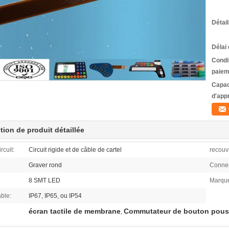
Détai
Délai 
Condi
paiem
Capac
d'app
tion de produit détaillée
rcuit:
Circuit rigide et de câble de cartel
recouv
Graver rond
Connec
8 SMT LED
Marqu
ble:
IP67, IP65, ou IP54
écran tactile de membrane
Commutateur de bouton pous
,