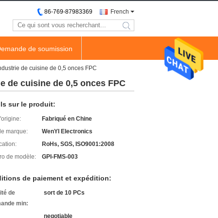
86-769-87983369
French
search
emande de soumission
ndustrie de cuisine de 0,5 onces FPC
ie de cuisine de 0,5 onces FPC
ls sur le produit:
'origine:
Fabriqué en Chine
e marque:
WenYI Electronics
cation:
RoHs, SGS, ISO9001:2008
o de modèle:
GPI-FMS-003
itions de paiement et expédition:
ité de
sort de 10 PCs
ande min:
negotiable