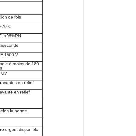
lion de fois
~70℃
℃, <98%RH
lliseconde
E 1500 V
angle à moins de 180
s
e UV
ravantes en refief
ravante en refief
selon la norme.
re urgent disponible