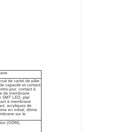
rane
rcuit de cartel de pâte
de capacité et contact
tre-jour, contact à
ue de membrane
e SMT LED, plat
ontact à membrane
ct, acryliques de
dôme en métal, dôme
embrane sur le
tion (ODM),