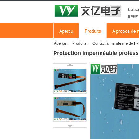
La sa
gagna
Aperçu
Produits
A propos de 
Aperçu
Produits
Contact à membrane de F
Protection imperméable professi