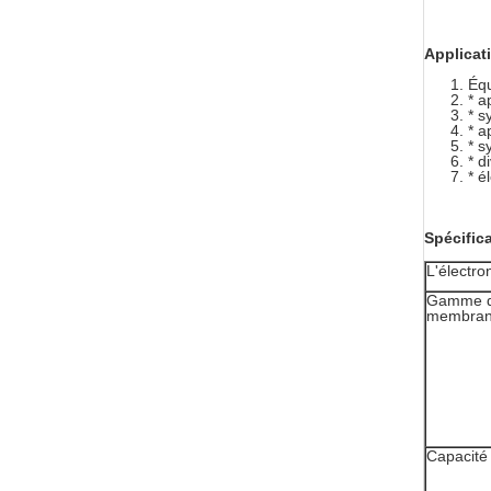
Applicat
Éq
* a
* s
* a
* s
* d
* é
Spécific
L'électro
Gamme d
membra
Capacité 