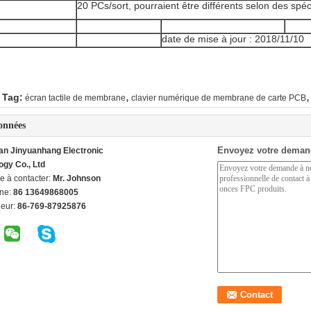
20 PCs/sort, pourraient être différents selon des spéc
date de mise à jour : 2018/11/10
,
,
 Tag:
écran tactile de membrane
clavier numérique de membrane de carte PCB
onnées
Envoyez votre deman
n Jinyuanhang Electronic
ogy Co., Ltd
e à contacter:
Mr. Johnson
ne:
86 13649868005
ieur:
86-769-87925876