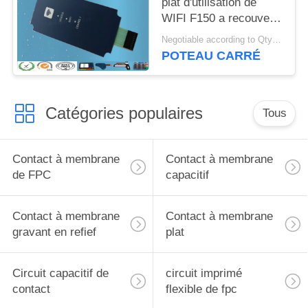
plat d'utilisation de
WIFI F150 a recouvert
le connecteur femelle
Negotiable according to Qty forecast MOQ:Négociables
3M468MP de 10
POTEAU CARRÉ
bornes
Catégories populaires
Tous
Contact à membrane
Contact à membrane
de FPC
capacitif
Contact à membrane
Contact à membrane
gravant en refief
plat
Circuit capacitif de
circuit imprimé
contact
flexible de fpc