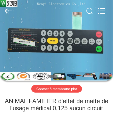
Dongguan
Jinyuanhang
Electronic
Technology
Co.,
Ltd.
All
Rights
MAISON
Reserved.
DES
PRODUITS
AU
SUJET
DE
Contact à membrane plat
NOUS
ANIMAL FAMILIER d'effet de matte de
VISITE
l'usage médical 0,125 aucun circuit