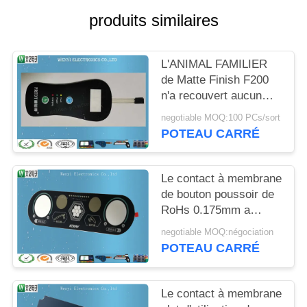
DU
produits similaires
SITE
L'ANIMAL FAMILIER
PRIVACY
de Matte Finish F200
POLICY
n'a recouvert aucun
contact à membrane
negotiable MOQ:100 PCs/sort
plat gravant en refief
POTEAU CARRÉ
Le contact à membrane
de bouton poussoir de
RoHs 0.175mm a
recouvert l'effet de
negotiable MOQ:négociation
sable de dispositif
POTEAU CARRÉ
médical
Le contact à membrane