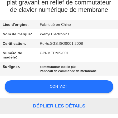
D'USINE
plat gravant en refief de commutateur
de clavier numérique de membrane
CONTRÔLE
Lieu d'origine:
Fabriqué en Chine
DE
Nom de marque:
Wenyi Electronics
QUALITÉ
Certification:
RoHs,SGS,ISO9001:2008
CONTACTEZ-
Numéro de
GPI-MEDMS-001
modèle:
NOUS
Surligner:
,
commutateur tactile plat
Panneau de commande de membrane
DEMANDEZ
UNE
CONTACT!
CITATION
DÉPLIER LES DÉTAILS
PLAN