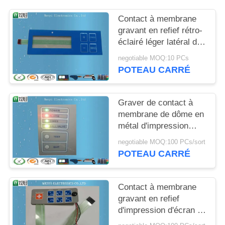
DU
Contact à membrane
SITE
gravant en refief rétro-
éclairé léger latéral de
PRIVACY
LED FPC avec
negotiable MOQ:10 PCs
Polydome
POLICY
POTEAU CARRÉ
Graver de contact à
membrane de dôme en
métal d'impression
d'écran en soie de 7
negotiable MOQ:100 PCs/sort
clés
POTEAU CARRÉ
Contact à membrane
gravant en refief
d'impression d'écran en
soie de 7 clés