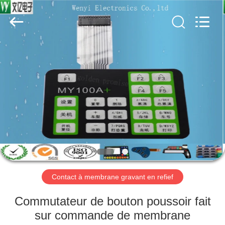
Dongguan
Jinyuanhang
Electronic
Technology
Co.,
Ltd.
All
Rights
MAISON
Reserved.
DES
PRODUITS
AU
SUJET
DE
Contact à membrane gravant en refief
NOUS
Commutateur de bouton poussoir fait
VISITE
sur commande de membrane