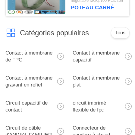
negotiable MOQ:100 PCs/sort
POTEAU CARRÉ
Catégories populaires
Tous
Contact à membrane
Contact à membrane
de FPC
capacitif
Contact à membrane
Contact à membrane
gravant en refief
plat
Circuit capacitif de
circuit imprimé
contact
flexible de fpc
Circuit de câble
Connecteur de
d'ANIMAL FAMILIER
soudure à chaud