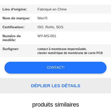
D'USINE
Lieu d'origine:
Fabriqué en Chine
CONTRÔLE
Nom de marque:
WenYi
DE
Certification:
ISO, RoHs, SGS.
QUALITÉ
Numéro de
WY-MS-001
modèle:
CONTACTEZ-
Surligner:
,
contact à membrane imperméable
clavier numérique de membrane de carte PCB
NOUS
CONTACT!
DEMANDEZ
UNE
DÉPLIER LES DÉTAILS
CITATION
produits similaires
PLAN