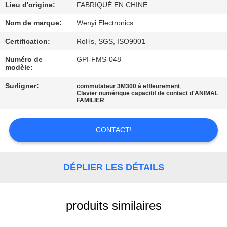
D'USINE
Lieu d'origine:
FABRIQUÉ EN CHINE
Nom de marque:
Wenyi Electronics
CONTRÔLE
Certification:
RoHs, SGS, ISO9001
DE
Numéro de
GPI-FMS-048
QUALITÉ
modèle:
Surligner:
,
commutateur 3M300 à effleurement
Clavier numérique capacitif de contact d'ANIMAL
CONTACTEZ-
FAMILIER
NOUS
CONTACT!
DEMANDEZ
UNE
DÉPLIER LES DÉTAILS
CITATION
produits similaires
PLAN