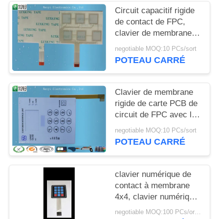
DU
Circuit capacitif rigide
SITE
de contact de FPC,
clavier de membrane
fin de carte PCB de la
PRIVACY
negotiable MOQ:10 PCs/sort
texture V150
POTEAU CARRÉ
POLICY
Clavier de membrane
rigide de carte PCB de
circuit de FPC avec le
recouvrement fin de la
negotiable MOQ:10 PCs/sort
texture V150
POTEAU CARRÉ
clavier numérique de
contact à membrane
4x4, clavier numérique
de matrice de
negotiable MOQ:100 PCs/ordre