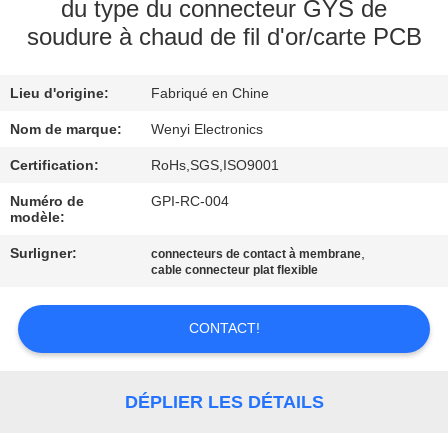
D'USINE
du type du connecteur GYS de
soudure à chaud de fil d'or/carte PCB
CONTRÔLE
Lieu d'origine:
Fabriqué en Chine
DE
Nom de marque:
Wenyi Electronics
QUALITÉ
Certification:
RoHs,SGS,ISO9001
CONTACTEZ-
Numéro de
GPI-RC-004
modèle:
NOUS
Surligner:
,
connecteurs de contact à membrane
cable connecteur plat flexible
DEMANDEZ
UNE
CONTACT!
CITATION
DÉPLIER LES DÉTAILS
PLAN