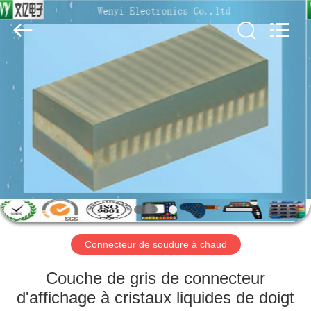
Dongguan
Jinyuanhang
Electronic
Technology
Co.,
Ltd.
All
Rights
MAISON
Reserved.
DES
PRODUITS
AU
SUJET
DE
Connecteur de soudure à chaud
NOUS
Couche de gris de connecteur
VISITE
d'affichage à cristaux liquides de doigt