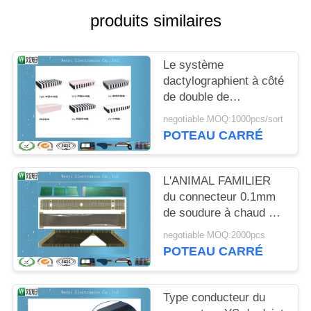
DU
produits similaires
SITE
Le système
PRIVACY
dactylographient à côté
POLICY
de double de
connecteur de soudure
negotiable MOQ:1000pcs/sort
à chaud conducteur en
POTEAU CARRÉ
caoutchouc transparent
L'ANIMAL FAMILIER
du connecteur 0.1mm
de soudure à chaud de
haute précision a basé
negotiable MOQ:2000pcs
le zèbre de doigt d'or
POTEAU CARRÉ
conducteur
Type conducteur du